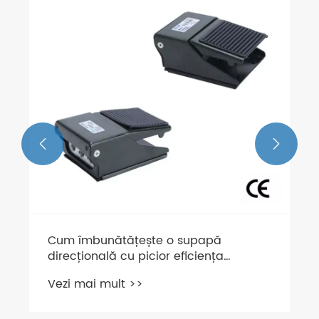


Cum îmbunătățește o supapă
direcțională cu picior eficiența
industrială?
Vezi mai mult >>