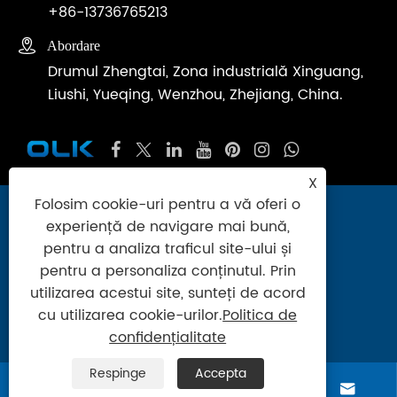
+86-13736765213

Abordare
Drumul Zhengtai, Zona industrială Xinguang,
Liushi, Yueqing, Wenzhou, Zhejiang, China.
X
Folosim cookie-uri pentru a vă oferi o
Copyright © 2024 Zhejiang Ouleikai
experiență de navigare mai bună,
Pneumatic Co., Ltd. Toate drepturile
pentru a analiza traficul site-ului și
rezervate.
pentru a personaliza conținutul. Prin
utilizarea acestui site, sunteți de acord
Links
|
Sitemap
|
RSS
|
XML
|
Politica de
cu utilizarea cookie-urilor.
Politica de
confidențialitate
confidențialitate
Respinge
Accepta



