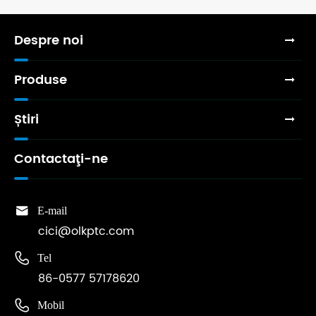
Despre noi
Produse
Știri
Contactaţi-ne

E-mail
cici@olkptc.com

Tel
86-0577 57178620

Mobil