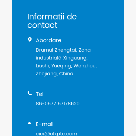
Informatii de
contact
Abordare

Drumul Zhengtai, Zona
industrială Xinguang,
Liushi, Yueqing, Wenzhou,
Zhejiang, China.
Tel

86-0577 57178620
E-mail

cici@olkptc.com