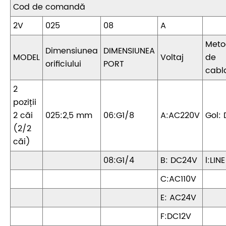
Cod de comandă
2V
025
08
A
Met
Dimensiunea
DIMENSIUNEA
MODEL
Voltaj
de
orificiului
PORT
cabl
2
poziții
2 căi
025:2,5 mm
06:G1/8
A:AC220V
Gol: 
(2/2
căi)
08:G1/4
B: DC24V
l:LINE
C:AC110V
E: AC24V
F:DC12V