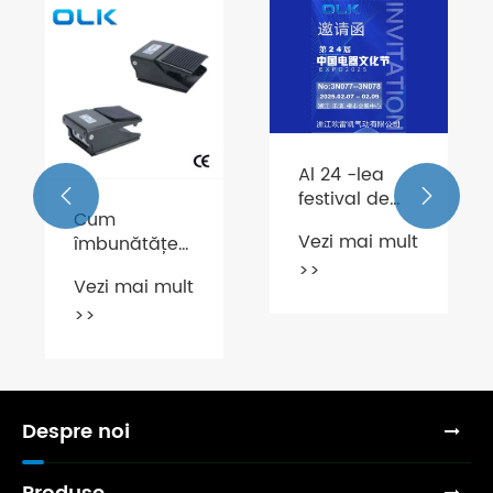
Al 24 -lea
festival de


Cum
cultură
Vezi mai mult
îmbunătățește
electrică din
o supapă
>>
China și
Vezi mai mult
direcțională
produse
>>
cu picior
electrice
eficiența
Expo
ă?
industrială?
Despre noi