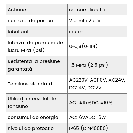
Acţiune
actorie directă
numarul de posturi
2 poziții 2 căi
lubrifiant
inutile
Interval de presiune de
0~0,8(0~114)
lucru MPa (psi)
Rezistență la presiune
1,5 MPa (215 psi)
garantată
AC220V, AC110V, AC24V,
Tensiune standard
DC24V, DC12V
Utilizați intervalul de
AC: ±15％DC:±10％
tensiune
consumul de energie
AC: 6VADC: 6W
nivelul de protectie
IP65 (DIN40050)