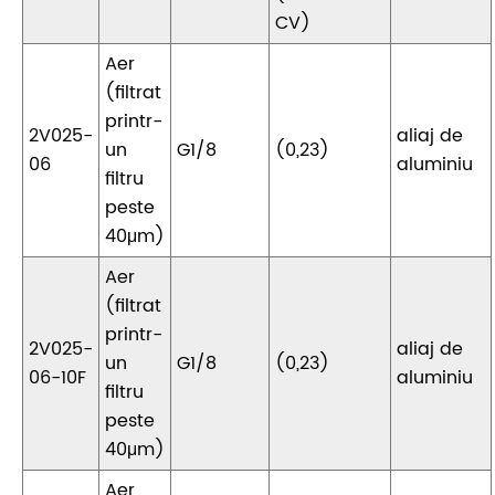
CV)
Aer
(filtrat
printr-
2V025-
aliaj de
un
G1/8
(0,23)
06
aluminiu
filtru
peste
40μm)
Aer
(filtrat
printr-
2V025-
aliaj de
un
G1/8
(0,23)
06-10F
aluminiu
filtru
peste
40μm)
Aer