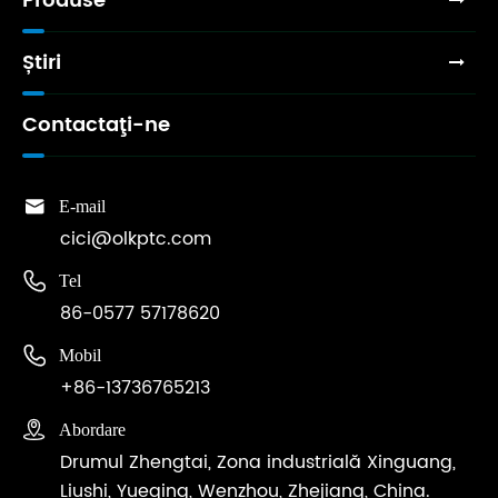
Produse
Știri
Contactaţi-ne

E-mail
cici@olkptc.com

Tel
86-0577 57178620

Mobil
+86-13736765213

Abordare
Drumul Zhengtai, Zona industrială Xinguang,
Liushi, Yueqing, Wenzhou, Zhejiang, China.