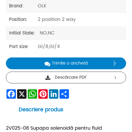
OLK
Brand:
2 position 2 way
Position:
NO,NC
Initial State:
G1/8,G1/4
Port size:
Trimite o anchetă
Descărcare PDF
Facebook
X
WhatsApp
Pinterest
LinkedIn
Share
Descriere produs
2V025-08 Supapa solenoidă pentru fluid