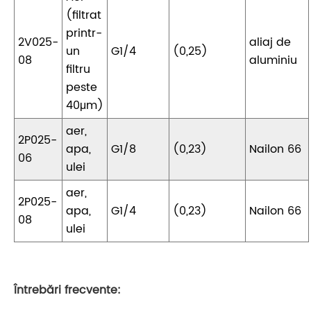
(filtrat
printr-
2V025-
aliaj de
un
G1/4
(0,25)
08
aluminiu
filtru
peste
40μm)
aer,
2P025-
apa,
G1/8
(0,23)
Nailon 66
06
ulei
aer,
2P025-
apa,
G1/4
(0,23)
Nailon 66
08
ulei
Întrebări frecvente: