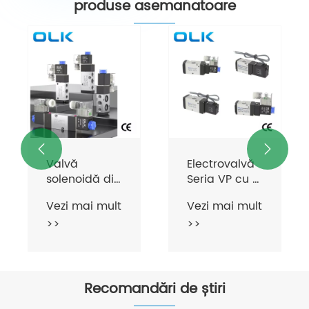
produse asemanatoare


Valvă
Electrovalvă
solenoidă din
Seria VP cu 3
seria 4m 5
căi
Vezi mai mult
Vezi mai mult
>>
>>
Recomandări de știri